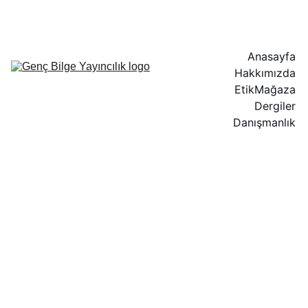
ÜSTÜN ZEKALILAR EĞİTİMİNDE LİDER YAYINEVİ!
Anasayfa
Hakkımızda
Etik
Mağaza
Dergiler
Danışmanlık